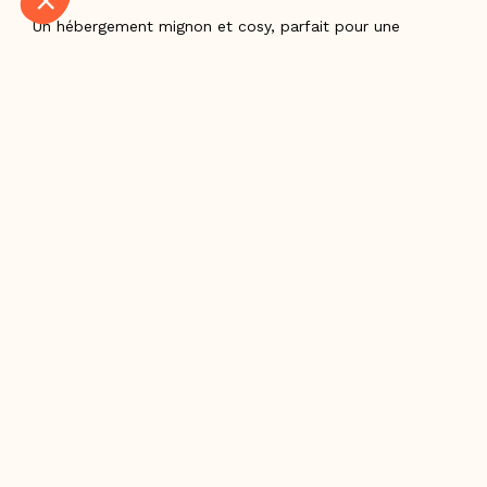
Un hébergement mignon et cosy, parfait pour une
escapade nature, un séjour en duo ou en famille, et pour
celles et ceux qui recherchent une expérience simple,
authentique et chaleureuse, dans un véritable esprit
montagne.
Informations complémentaires :
Retour
CAMPING LES FOUGERES
713 Route du Marais
63790 MUROL
Tél :
04 73 88 67 08